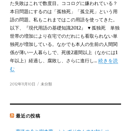
た失敗はこれで数度目。ココログに嫌われている？
本日問題にするのは「孤独死」「孤立死」という用
語の問題。私もこれまではこの用語を使ってきた。
以下、『現代用語の基礎知識2012』 ▼孤独死 単独
世帯の増加により在宅でのだれにも看取られない単
独死が増加している。なかでも本人の生前の人間関
係が薄い一人暮らしで、死後2週間以上（なかには1
年以上）経過し、腐敗し、さらに進行し...
続きを読
む
投
カ
2012年11月10日
未分類
稿
テ
日:
ゴ
リ
ー
最近の投稿