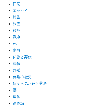
日記
エッセイ
報告
調査
震災
戦争
死
宗教
仏教と葬儀
葬儀
葬送
葬送の歴史
個から見た死と葬送
墓
遺体
遺体論