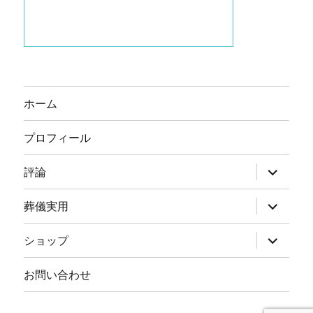
ホーム
プロフィール
サ
評論
ブ
メ
ニ
サ
葬儀実用
ュ
ブ
ー
メ
を
ニ
サ
ショップ
展
ュ
ブ
開
ー
メ
を
ニ
お問い合わせ
展
ュ
開
ー
を