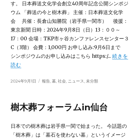
す。 日本葬送文化学会創立40周年記念公開シンポジ
ウム 「葬送の今と樹木葬」 主催：日本葬送文化学
会 共催：長倉山知勝院（岩手県一関市） 後援：
東京新聞 日時：2024年9月8日（日）13：００～
17：00 会場：TKP市ヶ谷カンファレンスセンター３
C（3階） 会費：1,000円 お申し込み:9月6日まで
シンポジウムのお申し込みはこちら https:/...
続きを
読む
投
カ
2024年9月1日
報告
,
墓
,
社会
,
ニュース
,
未分類
稿
テ
日:
ゴ
リ
樹木葬フォーラムin仙台
ー
日本での樹木葬は岩手県一関で始まった。 今話題の
「樹木葬」は「墓石を使わない墓」というイメージ