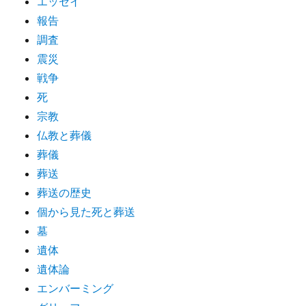
エッセイ
報告
調査
震災
戦争
死
宗教
仏教と葬儀
葬儀
葬送
葬送の歴史
個から見た死と葬送
墓
遺体
遺体論
エンバーミング