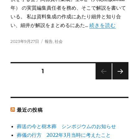
年） の実質編集責任者を務め、そこで解説を書いて
いる。 私は資料集成の作成にあたり細井と知り合
い、細井が解説をまとめるにあた...
続きを読む
投
カ
2023年9月27日
報告
,
社会
稿
テ
日:
ゴ
リ
ー
投
固定ページ
1
次の
稿
ペー
ジ
ナ
最近の投稿
ビ
葬送の今と樹木葬 シンポジウムのお知らせ
ゲ
葬儀の行方 2022年3月当時に考えたこと