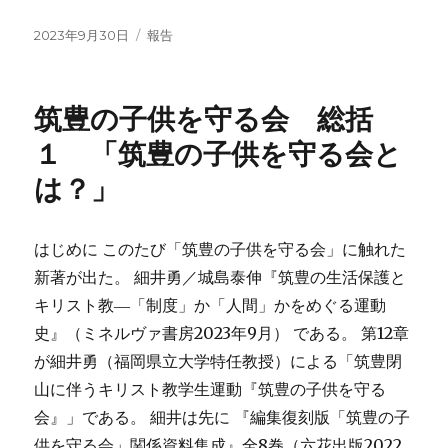
投
カ
2023年9月30日
報告
稿
テ
日:
ゴ
リ
筑豊の子供を守る会 総括
ー
１ 「筑豊の子供を守る会と
は？」
はじめに このたび「筑豊の子供を守る会」に触れた
新著が出た。 細井勇／城島泰伸『筑豊の生活保護と
キリスト教―「制度」か「人間」かをめぐる運動
史』（ミネルヴァ書房2023年9月） である。 第12章
が細井勇（福岡県立大学特任教授）による「筑豊閉
山に伴うキリスト教学生運動『筑豊の子供を守る
会』」である。 細井は先に 『編集復刻版「筑豊の子
供を守る会」関係資料集成』全8巻（六花出版2022