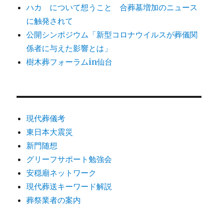
ハカ について想うこと 合葬墓増加のニュース
ー
に触発されて
シ
公開シンポジウム「新型コロナウイルスが葬儀関
係者に与えた影響とは」
ョ
樹木葬フォーラムin仙台
ン
現代葬儀考
東日本大震災
新門随想
グリーフサポート勉強会
安穏廟ネットワーク
現代葬送キーワード解説
葬祭業者の案内