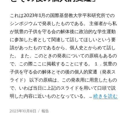
これは2023年1月の国際基督教大学平和研究所での
シンポジウムで発表したものである。 主催者から私
が筑豊の子供を守る会の解体後に政治的な学生運動
に参加した者として関連して話してほしいという要
請があったものであるから、個人史とからめて話し
た。 また、このときの発表についての原稿もあるの
で、この際ここに掲載することにする。 １．筑豊の
子供を守る会の解体とその後の個人的変遷（発表ス
ライド） 以下の原稿は、この発表用に用意したもの
で、いわば当日に上記のスライドを用いて口頭で説
明した内容に近いものとなっている。 ...
続きを読む
投
カ
2023年10月8日
報告
稿
テ
日:
ゴ
リ