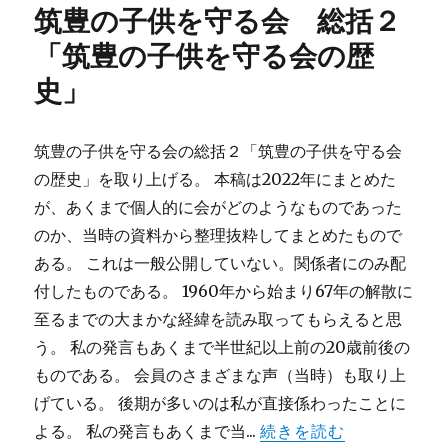
筑豊の子供を守る会 総括２
ー
「筑豊の子供を守る会の歴
史」
筑豊の子供を守る会の総括２「筑豊の子供を守る会
の歴史」を取り上げる。 本稿は2022年にまとめた
が、あくまで個人的に会がどのようなものであった
のか、当時の資料から整理抜粋してまとめたもので
ある。 これは一般公開していない。関係者にのみ配
付したものである。 1960年から始まり67年の解散に
至るまでの大まかな経緯を読み取ってもらえると思
う。 私の発言もあくまで半世紀以上前の20歳前後の
ものである。 会員のさまざまな声（当時）も取り上
げている。 後期が多いのは私が直接係わったことに
よる。 私の発言もあくまで当...
続きを読む