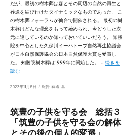
だが、最初の樹木葬は森とその周辺の自然の再生と
葬送を結び付けたダイナミックなものであった。 こ
の樹木葬フォーラムが仙台で開催される。 最初の樹
木葬はどんな理念をもって始められ、今どうした次
元に達しているのか知っておいていいだろう。 知勝
院を中心とした久保川イーハトーブ自然再生協議会
が日本自然保護協会の日本自然保護大賞を受賞し
た。 知勝院樹木葬は1999年に開始した。 ...
続きを
読む
投
カ
2023年11月8日
報告
,
葬送
,
墓
稿
テ
日:
ゴ
リ
筑豊の子供を守る会 総括３
ー
「筑豊の子供を守る会の解体
とその後の個人的変遷」