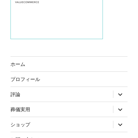
ホーム
プロフィール
サ
評論
ブ
メ
ニ
サ
葬儀実用
ュ
ブ
ー
メ
を
ニ
サ
ショップ
展
ュ
ブ
開
ー
メ
を
ニ