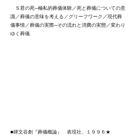
Ｓ君の死─極私的葬儀体験／死と葬儀についての意
識／葬儀の意味を考える／グリーフワーク／現代葬
儀事情／葬儀の実際─その流れと消費の実態／変わり
ゆく葬儀
■碑文谷創『葬儀概論』 表現社、１９９６★