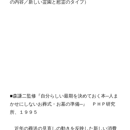
の内容／新しい霊園と慰霊のタイプ）
■森謙二監修『自分らしい最期を決めておく本─人ま
かせにしないお葬式・お墓の準備─』 ＰＨＰ研究
所、１９９５
近年の葬送の見直しの動きを反映した新しい消費