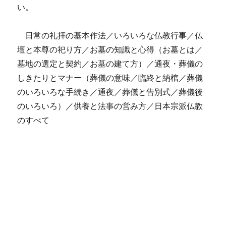
い。
日常の礼拝の基本作法／いろいろな仏教行事／仏
壇と本尊の祀り方／お墓の知識と心得（お墓とは／
墓地の選定と契約／お墓の建て方）／通夜・葬儀の
しきたりとマナー（葬儀の意味／臨終と納棺／葬儀
のいろいろな手続き／通夜／葬儀と告別式／葬儀後
のいろいろ）／供養と法事の営み方／日本宗派仏教
のすべて