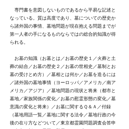
専門書を意図しないものであるから平易な記述と
なっている。質は高度であり、墓についての歴史か
ら諸外国の事情、墓地問題が現在抱える問題までが
第一人者の手になるものならではの総合的知識が得
られる。
お墓の知識（お墓とは／お墓の歴史１／火葬と土
葬の結合／お墓の歴史２／お墓の世相史／墓制とお
墓の受けとめ方）／墓相とは何か／お墓を造るには
／諸外国の墓地事情（ヨーロッパ／アメリカ／南ア
メリカ／アジア）／墓地問題の現状と将来（都市と
墓地／家族関係の変化／お墓の慰霊形態の変化／墓
意識の変化と将来）／お墓に関するＱ＆Ａ／付録
（墓地用語一覧／墓地に関する法令／墓地行政の今
後の在り方などついて／東京都霊園問題調査会答申