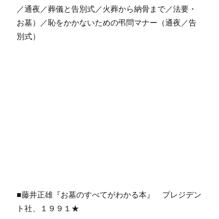
／通夜／葬儀と告別式／火葬から納骨まで／法要・
お墓）／恥をかかないための弔問マナー（通夜／告
別式）
■藤井正雄『お墓のすべてがわかる本』 プレジデン
ト社、１９９１★