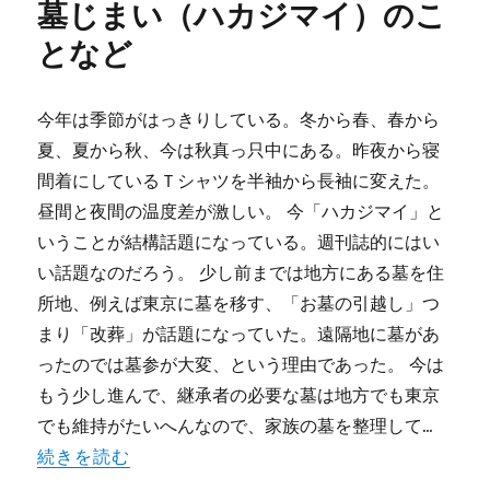
墓じまい（ハカジマイ）のこ
ー
となど
今年は季節がはっきりしている。冬から春、春から
夏、夏から秋、今は秋真っ只中にある。昨夜から寝
間着にしているＴシャツを半袖から長袖に変えた。
昼間と夜間の温度差が激しい。 今「ハカジマイ」と
いうことが結構話題になっている。週刊誌的にはい
い話題なのだろう。 少し前までは地方にある墓を住
所地、例えば東京に墓を移す、「お墓の引越し」つ
まり「改葬」が話題になっていた。遠隔地に墓があ
ったのでは墓参が大変、という理由であった。 今は
もう少し進んで、継承者の必要な墓は地方でも東京
でも維持がたいへんなので、家族の墓を整理して...
続きを読む