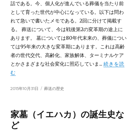
話である。今、個人化が進んでいる葬儀を当たり前
として育った世代が中心になっている。以下は問わ
れて急いで書いたメモである。2回に分けて掲載す
る。 葬送について、今は戦後第2の変革期の途上に
あります。 墓については80年代末来の、葬儀につい
ては95年来の大きな変革期にあります。これは高齢
者の世代交代、高齢化、家族解体、ターミナルケア
とかさまざまな社会変化に照応していま...
続きを読
む
投
カ
2015年10月31日
葬送の歴史
稿
テ
日:
ゴ
リ
家墓（イエハカ）の誕生史な
ー
ど