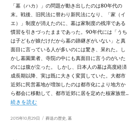
「墓（ハカ）」の問題が動き出したのは80年代の
末。戦後、旧民法に替わり新民法になり、「家（イ
エ）」制度が消えたのに、墓は家制度の残滓である
慣習を引きづったままであった。90年代には「うち
は子どもが娘だけだから墓の跡継ぎがいない」と真
面目に言っている人が多いのには驚き、呆れた。し
かし墓園業者、寺院の中にも真面目に言うのがいた
のには腹が立った。 しかし、日本人の墓は高度経済
成長期以降、実は既に大きく変質していた。大都市
近郊に民営墓地が増加したのは都市化により地方か
ら都会に移動して、都市近郊に居を定めた核家族世...
続きを読む
投
カ
2015年10月29日
葬送の歴史
,
墓
稿
テ
日:
ゴ
リ