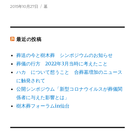
投
カ
2015年10月27日
墓
稿
テ
日:
ゴ
リ
ー
最近の投稿
葬送の今と樹木葬 シンポジウムのお知らせ
葬儀の行方 2022年3月当時に考えたこと
ハカ について想うこと 合葬墓増加のニュース
に触発されて
公開シンポジウム「新型コロナウイルスが葬儀関
係者に与えた影響とは」
樹木葬フォーラムin仙台