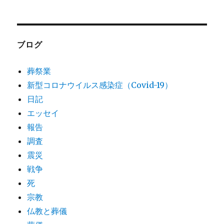
ブログ
葬祭業
新型コロナウイルス感染症（Covid-19）
日記
エッセイ
報告
調査
震災
戦争
死
宗教
仏教と葬儀