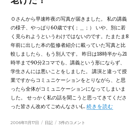
老けた！
Ｏさんから早速昨夜の写真が届きました。 私の講義
の様子、やっぱり60歳です(；＿；） いや、別に若
く見られようというわけではないのです。たまたま8
年前に出した本の監修者紹介に載っていた写真と比
較しましたら、もう別人です。 昨日は18時半から21
時半まで90分2コマでも、講義という形にならず、
学生さんには悪いことをしました。 講演と違って授
業ですからコミュニケーションをとりながら、と思
ったら全体がコミュニケーションになってしまいま
した。 せっかく私の話を聞こうと思ってきてくださ
った皆さん改めてごめんなさい(...
続きを読む
投
カ
老
2006年11月17日
日記
3件のコメント
稿
テ
け
日:
ゴ
た！