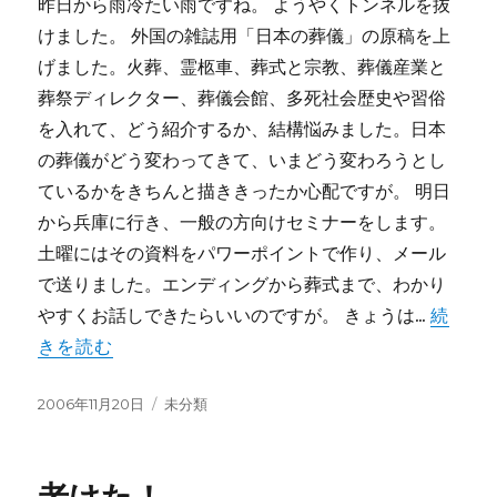
昨日から雨冷たい雨ですね。 ようやくトンネルを抜
けました。 外国の雑誌用「日本の葬儀」の原稿を上
げました。火葬、霊柩車、葬式と宗教、葬儀産業と
葬祭ディレクター、葬儀会館、多死社会歴史や習俗
を入れて、どう紹介するか、結構悩みました。日本
の葬儀がどう変わってきて、いまどう変わろうとし
ているかをきちんと描ききったか心配ですが。 明日
から兵庫に行き、一般の方向けセミナーをします。
土曜にはその資料をパワーポイントで作り、メール
で送りました。エンディングから葬式まで、わかり
やすくお話しできたらいいのですが。 きょうは...
続
きを読む
投
カ
2006年11月20日
未分類
稿
テ
日:
ゴ
リ
ー