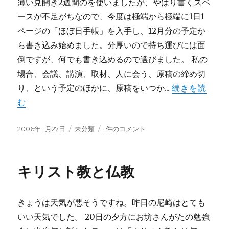
薄い見開き2週間のを使いましたが、やはり書くスペ
ースが不足がちなので、今度は極端から極端に1日1
ページの「ほぼ日手帳」を入手し、12月分の予定か
ら書き込み始めました。分厚いので持ち運びには面
倒ですが、何でも書き込めるので選びました。 私の
場合、会議、講演、取材、人に会う、原稿の締め切
り、という予定のほかに、原稿をいつか...
続きを読
む
投
カ
日
2006年11月27日
未分類
1件のコメント
稿
テ
記
日:
ゴ
へ
リ
の
キリスト教と仏教
ー
きょうは天気が悪そうですね。昨日の尼崎はとても
いい天気でした。 20日の夕方にお坊さんがたの勉強