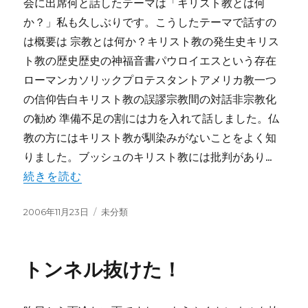
会に出席何と話したテーマは「キリスト教とは何
か？」私も久しぶりです。こうしたテーマで話すの
は概要は 宗教とは何か？キリスト教の発生史キリス
ト教の歴史歴史の神福音書パウロイエスという存在
ローマンカソリックプロテスタントアメリカ教一つ
の信仰告白キリスト教の誤謬宗教間の対話非宗教化
の勧め 準備不足の割には力を入れて話しました。仏
教の方にはキリスト教が馴染みがないことをよく知
りました。ブッシュのキリスト教には批判があり...
続きを読む
投
カ
2006年11月23日
未分類
稿
テ
日:
ゴ
リ
トンネル抜けた！
ー