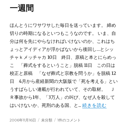
リ
へ
一週間
ー
の
ほんとうにワサワサした毎日を送っています。 締め
切りの時期になるといつもこうなのです。 いま、自
分は何を先にやらなければいけないのか、これはち
ょっとアイディアが浮かばないから後回し…とシッ
チャｋメッチャカ 10日 終日、原稿と本とにらめっ
こ 「葬式をするということ」脱稿 11日 この日は
校正と原稿 「なぜ葬式と宗教を問うか」を脱稿 12
日 4月から産経新聞の大阪版で「死を考える」とい
うすばらしい連載が行われていて、その取材。 Ｊ
Ｒ事故から1年、「3万人」の叫び、なぜ人を殺して
はいけないか、死刑のある国、と...
続きを読む
投
カ
一
2006年11月16日
未分類
1件のコメント
稿
テ
週