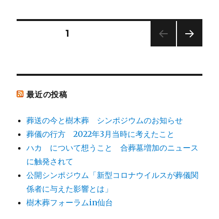
日:
ゴ
間
リ
へ
ー
の
投
固定ページ
1
次の
稿
ペー
ジ
ナ
最近の投稿
ビ
葬送の今と樹木葬 シンポジウムのお知らせ
ゲ
葬儀の行方 2022年3月当時に考えたこと
ハカ について想うこと 合葬墓増加のニュース
ー
に触発されて
シ
公開シンポジウム「新型コロナウイルスが葬儀関
係者に与えた影響とは」
ョ
樹木葬フォーラムin仙台