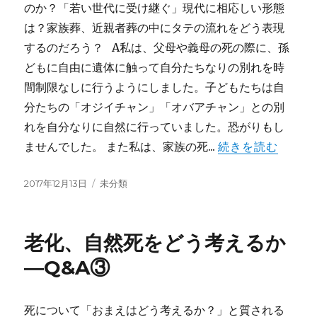
のか？「若い世代に受け継ぐ」現代に相応しい形態
は？家族葬、近親者葬の中にタテの流れをどう表現
するのだろう？ A私は、父母や義母の死の際に、孫
どもに自由に遺体に触って自分たちなりの別れを時
間制限なしに行うようにしました。子どもたちは自
分たちの「オジイチャン」「オバアチャン」との別
れを自分なりに自然に行っていました。恐がりもし
ませんでした。 また私は、家族の死...
続きを読む
投
カ
2017年12月13日
未分類
稿
テ
日:
ゴ
リ
老化、自然死をどう考えるか
ー
―Q&A③
死について「おまえはどう考えるか？」と質される