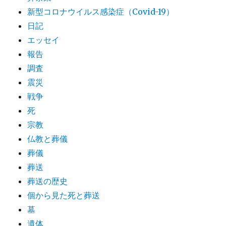
新型コロナウイルス感染症（Covid-19）
日記
エッセイ
報告
調査
震災
戦争
死
宗教
仏教と葬儀
葬儀
葬送
葬送の歴史
個から見た死と葬送
墓
遺体