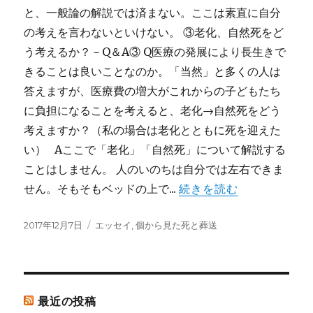
と、一般論の解説では済まない。ここは素直に自分
の考えを言わないといけない。 ③老化、自然死をど
う考えるか？－Q＆A③ Q医療の発展により長生きで
きることは良いことなのか。「当然」と多くの人は
答えますが、医療費の増大がこれからの子どもたち
に負担になることを考えると、老化→自然死をどう
考えますか？（私の場合は老化とともに死を迎えた
い） Aここで「老化」「自然死」について解説する
ことはしません。 人のいのちは自分では左右できま
せん。そもそもベッドの上で...
続きを読む
投
カ
2017年12月7日
エッセイ
,
個から見た死と葬送
稿
テ
日:
ゴ
リ
ー
最近の投稿