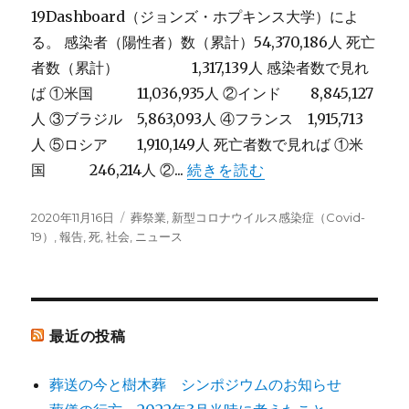
19Dashboard（ジョンズ・ホプキンス大学）によ
る。 感染者（陽性者）数（累計）54,370,186人 死亡
者数（累計） 1,317,139人 感染者数で見れ
ば ①米国 11,036,935人 ②インド 8,845,127
人 ③ブラジル 5,863,093人 ④フランス 1,915,713
人 ⑤ロシア 1,910,149人 死亡者数で見れば ①米
国 246,214人 ②...
続きを読む
投
カ
2020年11月16日
葬祭業
,
新型コロナウイルス感染症（Covid-
稿
テ
19）
,
報告
,
死
,
社会
,
ニュース
日:
ゴ
リ
ー
最近の投稿
葬送の今と樹木葬 シンポジウムのお知らせ