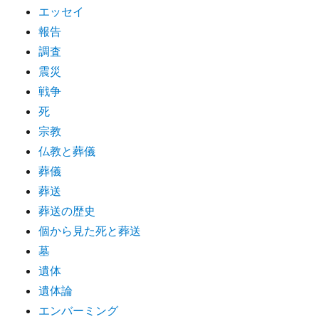
エッセイ
報告
調査
震災
戦争
死
宗教
仏教と葬儀
葬儀
葬送
葬送の歴史
個から見た死と葬送
墓
遺体
遺体論
エンバーミング