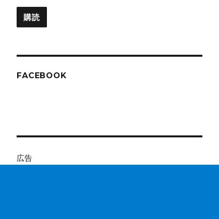
ル
購読
ア
ド
レ
ス
FACEBOOK
広告