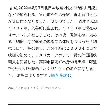
訃報 2022年8月7日北日本放送 小説「納棺夫日記」
などで知られる、富山市在住の作家・青木新門さん
が６日亡くなりました。８５歳でした。 青木さんは
１９３７年、入善町に生まれ、１９７３年に現在の
オークスに入社しました。その後、遺体を棺に納め
る「納棺」など葬儀の現場での体験をつづった「納
棺夫日記」を発表し、この作品は２００８年に日本
映画で初めて、アメリカ・アカデミー賞の外国語映
画賞を受賞した、高岡市福岡町出身の滝田洋二郎監
督が手がけた映画「おくりびと」の原点になりまし
た。 遺族によりますと...
続きを読む
投
カ
青
2022年8月8日
報告
1件のコメント
稿
テ
木
日:
ゴ
新
リ
門
ー
さ