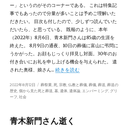
ー」というのがそのコーナーである。 これは特集記
事でもあったので分量が多いことは予めご理解いた
だきたい。 目次も付したので、少しずつ読んでいた
だいたら、と思っている。 既報のように、本年
（2022年）8月6日、青木新門さんは85歳の生涯を
終えた。 8月9日の通夜、10日の葬儀に富山に弔問に
うかがった。お顔もじっくり拝見し対面。30年のお
付き合いにお礼を申し上げる機会を与えられた。 遺
された奥様、娘さん...
続きを読む
投
カ
2022年8月12日
葬祭業
,
死
,
宗教
,
仏教と葬儀
,
葬儀
,
葬送
,
葬送の
稿
テ
歴史
,
個から見た死と葬送
,
墓
,
遺体
,
遺体論
,
エンバーミング
,
グリ
日:
ゴ
ーフ
,
社会
リ
ー
青木新門さん逝く