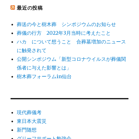
ん
最近の投稿
逝
く
葬送の今と樹木葬 シンポジウムのお知らせ
へ
葬儀の行方 2022年3月当時に考えたこと
の
ハカ について想うこと 合葬墓増加のニュース
に触発されて
公開シンポジウム「新型コロナウイルスが葬儀関
係者に与えた影響とは」
樹木葬フォーラムin仙台
現代葬儀考
東日本大震災
新門随想
グリーフサポート勉強会