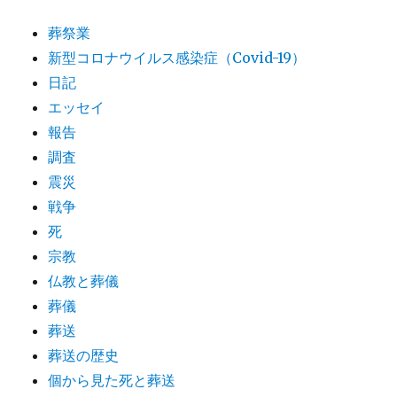
葬祭業
新型コロナウイルス感染症（Covid-19）
日記
エッセイ
報告
調査
震災
戦争
死
宗教
仏教と葬儀
葬儀
葬送
葬送の歴史
個から見た死と葬送