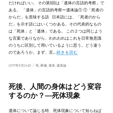
だければいい。 その第1回は「遺体の言語的考察」で
ある。 「遺体」の言語的考察ー遺体論① ①「死者の
からだ」を意味する語 日本語には、「死者のから
だ」を示す語にはいくつかある。その代表的なもの
は「死体」と「遺体」である。 この２つは同じよう
な言葉でありながら、われわれはこれを日常無意識
のうちに区別して用いているように思う。どう違う
のであろうか。まず、言...
続きを読む
投
カ
2017年9月24日
死
,
葬儀
,
遺体
,
遺体論
稿
テ
日:
ゴ
リ
死後、人間の身体はどう変容
ー
するのか？―死体現象
遺体について論じる時、死体現象について知らねば