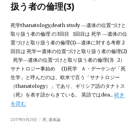
扱う者の倫理(3)
死学thanatology,death study ―遺体の位置づけと
取り扱う者の倫理 の3回目 1回目は 死学 ―遺体の位
置づけと取り扱う者の倫理(1)―遺体に対する考察 2
回目は 死学ー遺体の位置づけと取り扱う者の倫理(2)
死学―遺体の位置づけと取り扱う者の倫理(3) 2）
サナトロジー事始め (1)死学 Ａ・デーケンが「死
生学」と呼んだのは、欧米で言う「サナトロジー
（thanatology）」であり、ギリシア語のタナトス
（死）を表す語からきている。 英語ではdea...
続き
を読む
投
カ
2017年9月21日
死
,
遺体論
稿
テ
日:
ゴ
リ