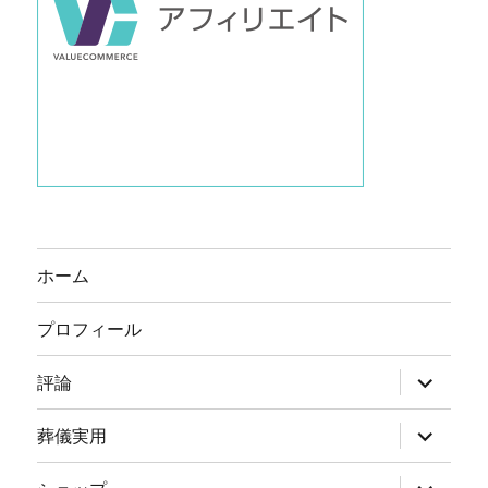
ホーム
プロフィール
サ
評論
ブ
メ
ニ
サ
葬儀実用
ュ
ブ
ー
メ
を
ニ
サ