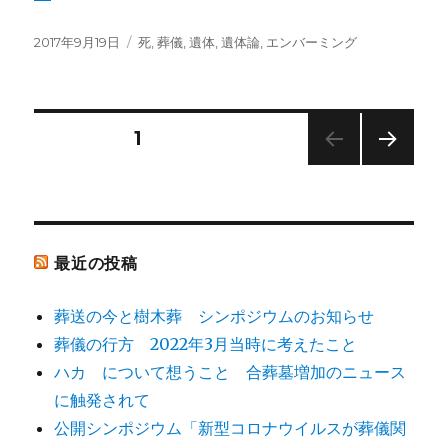
投
カ
2017年9月19日
死
,
葬儀
,
遺体
,
遺体論
,
エンバーミング
稿
テ
日:
ゴ
リ
ー
投
固定ページ
1
次の
稿
ペー
ジ
ナ
最近の投稿
ビ
葬送の今と樹木葬 シンポジウムのお知らせ
ゲ
葬儀の行方 2022年3月当時に考えたこと
ハカ について想うこと 合葬墓増加のニュース
ー
に触発されて
シ
公開シンポジウム「新型コロナウイルスが葬儀関