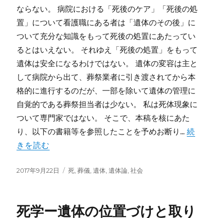
ならない。 病院における「死後のケア」「死後の処
置」について看護職にある者は「遺体のその後」に
ついて充分な知識をもって死後の処置にあたってい
るとはいえない。 それゆえ「死後の処置」をもって
遺体は安全になるわけではない。 遺体の変容は主と
して病院から出て、葬祭業者に引き渡されてから本
格的に進行するのだが、一部を除いて遺体の管理に
自覚的である葬祭担当者は少ない。 私は死体現象に
ついて専門家ではない。 そこで、本稿を核にあた
り、以下の書籍等を参照したことを予めお断り...
続
きを読む
投
カ
2017年9月22日
死
,
葬儀
,
遺体
,
遺体論
,
社会
稿
テ
日:
ゴ
リ
死学ー遺体の位置づけと取り
ー