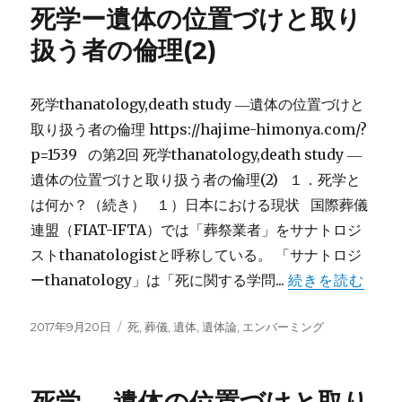
死学ー遺体の位置づけと取り
ー
扱う者の倫理(2)
死学thanatology,death study ―遺体の位置づけと
取り扱う者の倫理 https://hajime-himonya.com/?
p=1539 の第2回 死学thanatology,death study ―
遺体の位置づけと取り扱う者の倫理(2) １．死学と
は何か？（続き） １）日本における現状 国際葬儀
連盟（FIAT-IFTA）では「葬祭業者」をサナトロジ
ストthanatologistと呼称している。 「サナトロジ
ーthanatology」は「死に関する学問...
続きを読む
投
カ
2017年9月20日
死
,
葬儀
,
遺体
,
遺体論
,
エンバーミング
稿
テ
日:
ゴ
リ
ー