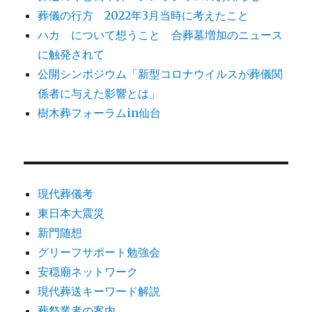
葬儀の行方 2022年3月当時に考えたこと
報
告
ハカ について想うこと 合葬墓増加のニュース
へ
に触発されて
の
公開シンポジウム「新型コロナウイルスが葬儀関
係者に与えた影響とは」
樹木葬フォーラムin仙台
現代葬儀考
東日本大震災
新門随想
グリーフサポート勉強会
安穏廟ネットワーク
現代葬送キーワード解説
葬祭業者の案内