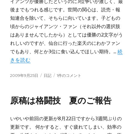
イアンツが優勝したというのに3位争いが激しく、最
後までもつれる感じです。世間の関心は、読売・報
知連合を除いて、そちらに向いています。子どもの
頃からのジャイアンツ・ファン（それ以外の選択肢
はありませんでしたから）としては優勝の2文字がう
れしいのですが、仙台に行った楽天のにわかファン
でもあり、何とか3位に食い込んでほしい期待。...
続
きを読む
投
カ
注
2009年9月25日
日記
1件のコメント
稿
テ
意
日:
ゴ
力
リ
散
原稿は格闘技 夏のご報告
ー
漫
へ
の
いやいや前回の更新が8月22日ですから3週間ぶりの
更新です。 何かすると、すぐ疲れてしまい、効率の