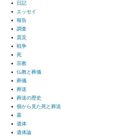
日記
エッセイ
報告
調査
震災
戦争
死
宗教
仏教と葬儀
葬儀
葬送
葬送の歴史
個から見た死と葬送
墓
遺体
遺体論