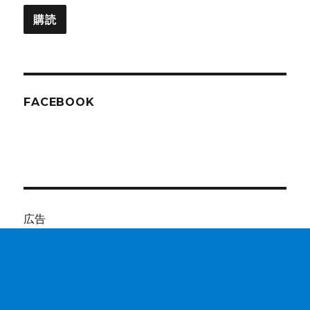
ル
購読
ア
ド
レ
ス
FACEBOOK
広告