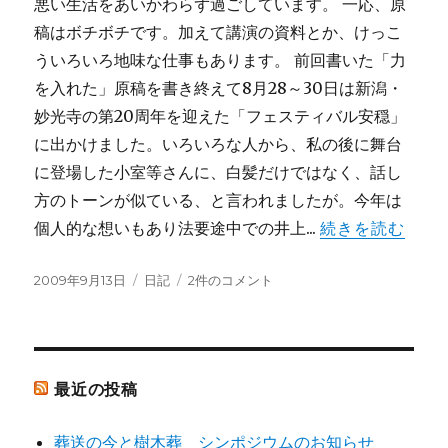
悪い生活をあいかわらず過ごしています。 一応、原
稿はボチボチです。加えて講演の資料とか、けっこ
ういろいろ地味な仕事もあります。 前回書いた「力
を入れた」原稿を書き終えて8月28～30日は新潟・
妙光寺の第20周年を迎えた「フェスティバル安穏」
に出かけました。いろいろな人から、私の後に舞台
に登場した小室等さんに、白髪だけではなく、話し
方のトーンが似ている、と言われましたが。今年は
個人的な想いもあり法要途中での井上...
続きを読む
投
カ
原
2009年9月13日
日記
2件のコメント
稿
テ
稿
日:
ゴ
は
リ
格
ー
闘
技
最近の投稿
夏
の
葬送の今と樹木葬 シンポジウムのお知らせ
ご