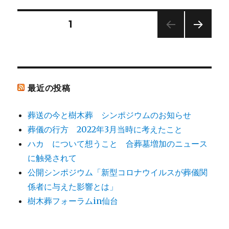
リ
か
ー
ら
投
固定ページ
1
リ
ベ
次の
稿
ー
ペー
ト」
ジ
ナ
へ
の
最近の投稿
ビ
葬送の今と樹木葬 シンポジウムのお知らせ
ゲ
葬儀の行方 2022年3月当時に考えたこと
ハカ について想うこと 合葬墓増加のニュース
ー
に触発されて
シ
公開シンポジウム「新型コロナウイルスが葬儀関
係者に与えた影響とは」
ョ
樹木葬フォーラムin仙台
ン