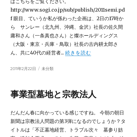
はこちらをご覧ください。
http://www.sogi.co.jp/sub/publish/2011semi.pd
f 眼目、ていうか私が係わった企画は、2日の17時か
ら サンレー（北九州、沖縄、金沢）社長の佐久間
庸和さん（一条真也さん）と燦ホールディングス
（大阪・東京・兵庫・鳥取）社長の古内耕太郎さ
ん、共に40代の経営者...
続きを読む
投
カ
2011年2月22日
未分類
稿
テ
日:
ゴ
リ
事業型墓地と宗教法人
ー
だんだん春に向かっている感じですね。 今朝の朝日
新聞は宗教法人問題の第3弾になるのでしょうか？タ
イトルは「不正墓地経営、トラブル次々 墓参り妨