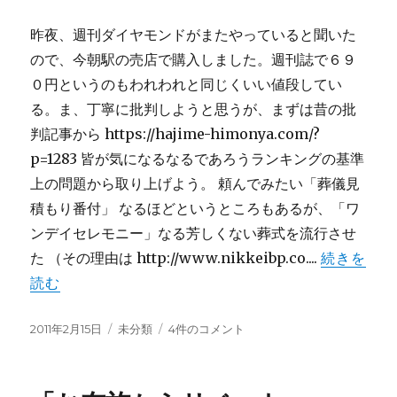
へ
の
昨夜、週刊ダイヤモンドがまたやっていると聞いた
ので、今朝駅の売店で購入しました。週刊誌で６９
０円というのもわれわれと同じくいい値段してい
る。ま、丁寧に批判しようと思うが、まずは昔の批
判記事から https://hajime-himonya.com/?
p=1283 皆が気になるなるであろうランキングの基準
上の問題から取り上げよう。 頼んでみたい「葬儀見
積もり番付」 なるほどというところもあるが、「ワ
ンデイセレモニー」なる芳しくない葬式を流行させ
た （その理由は http://www.nikkeibp.co....
続きを
読む
投
カ
ダ
2011年2月15日
未分類
4件のコメント
稿
テ
イ
日:
ゴ
ヤ
リ
モ