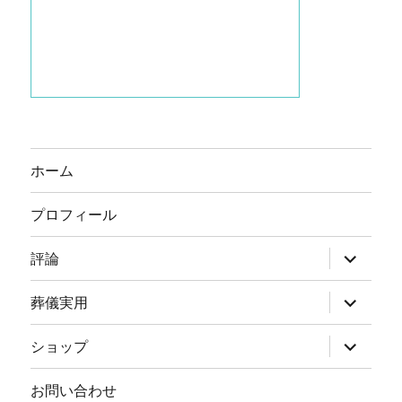
ホーム
プロフィール
サ
評論
ブ
メ
ニ
サ
葬儀実用
ュ
ブ
ー
メ
を
ニ
サ
ショップ
展
ュ
ブ
開
ー
メ
を
ニ
お問い合わせ
展
ュ