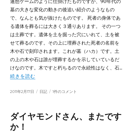
連想ゲームのように仕掛けたものですが、90年代の
へ
墓の大きな変化の動きの後追い紹介のようなもの
の
で、なんとも気が抜けたものです。 死者の身体であ
る遺体を葬るには大きく３通りあります。 その一つ
は土葬です。遺体を土を掘った穴にいれて、土を被
せて葬るのです。その上に埋葬された死者の名前を
木や石で刻印されます。これが墓（ハカ）です。土
の上の木や石は誰が埋葬するかを示していているだ
けなのです。木ですと朽ちるので永続性はなく、石...
続きを読む
投
カ
ハ
2011年2月17日
日記
1件のコメント
稿
テ
カ
日:
ゴ
は
リ
い
ダイヤモンドさん、またです
ー
ろ
い
か！
ろ