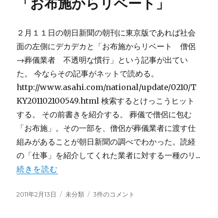
「お布施からリベート」
ー
ン
ド
さ
２月１１日の朝日新聞の朝刊に東京版であれば社会
ん、
ま
面の左側にデカデカと「お布施からリベート 僧侶
た
→葬儀業者 不透明な慣行」という記事が出てい
で
た。 今ならその記事がネットで読める。
す
か！
http://www.asahi.com/national/update/0210/T
へ
KY201102100549.html 検索するとけっこうヒット
の
する。 その前書きを紹介する。 葬儀で僧侶に包む
「お布施」。その一部を、僧侶が葬儀業者に渡す仕
組みがあることが朝日新聞の調べでわかった。読経
の「仕事」を紹介してくれた業者に対する一種のリ...
続きを読む
投
カ
「お
2011年2月13日
未分類
3件のコメント
稿
テ
布
日:
ゴ
施