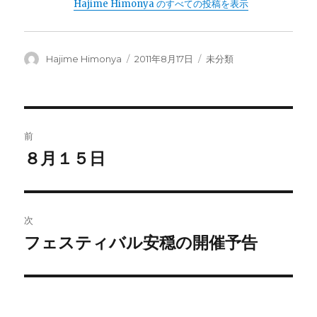
Hajime Himonya のすべての投稿を表示
投
投
カ
Hajime Himonya
2011年8月17日
未分類
稿
稿
テ
者
日:
ゴ
リ
ー
投
前
稿
８月１５日
前
の
ナ
投
ビ
稿:
次
ゲ
フェスティバル安穏の開催予告
次
の
ー
投
シ
稿: