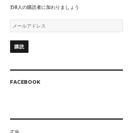
158人の購読者に加わりましょう
メ
ー
ル
購読
ア
ド
レ
ス
FACEBOOK
広告