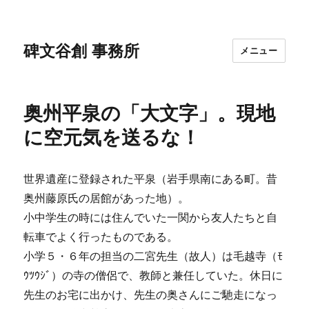
碑文谷創 事務所
メニュー
奥州平泉の「大文字」。現地
に空元気を送るな！
世界遺産に登録された平泉（岩手県南にある町。昔
奥州藤原氏の居館があった地）。
小中学生の時には住んでいた一関から友人たちと自
転車でよく行ったものである。
小学５・６年の担当の二宮先生（故人）は毛越寺（ﾓ
ｳﾂｳｼﾞ）の寺の僧侶で、教師と兼任していた。休日に
先生のお宅に出かけ、先生の奥さんにご馳走になっ