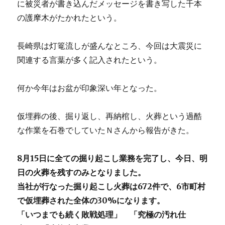
に被災者が書き込んだメッセージを書き写した千本
の護摩木がたかれたという。
長崎県は灯篭流しが盛んなところ、今回は大震災に
関連する言葉が多く記入されたという。
何か今年はお盆が印象深い年となった。
仮埋葬の後、掘り返し、再納棺し、火葬という過酷
な作業を石巻でしていたＮさんから報告がきた。
8月15日に全ての掘り起こし業務を完了し、今日、明
日の火葬を残すのみとなりました。
当社が行なった掘り起こし火葬は672件で、6市町村
で仮埋葬された全体の30%になります。
「いつまでも続く敗戦処理」 「究極の汚れ仕