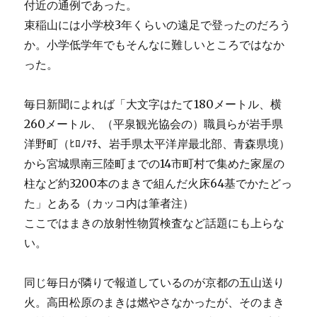
付近の通例であった。
束稲山には小学校3年くらいの遠足で登ったのだろう
か。小学低学年でもそんなに難しいところではなか
った。
毎日新聞によれば「大文字はたて180メートル、横
260メートル、（平泉観光協会の）職員らが岩手県
洋野町（ﾋﾛﾉﾏﾁ、岩手県太平洋岸最北部、青森県境）
から宮城県南三陸町までの14市町村で集めた家屋の
柱など約3200本のまきで組んだ火床64基でかたどっ
た」とある（カッコ内は筆者注）
ここではまきの放射性物質検査など話題にも上らな
い。
同じ毎日が隣りで報道しているのが京都の五山送り
火。高田松原のまきは燃やさなかったが、そのまき