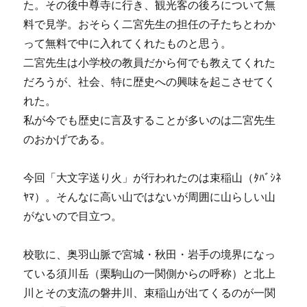
た。その後中尊寺に行き、観光客の後ろについて無
料で見学。おそらく二宮先生の担任の子たちとわか
って無料で中に入れてくれたものと思う。
二宮先生は小学校の教員だから何でも教えてくれた
だろうが、社会、特に歴史への興味を起こさせてく
れた。
私が今でも歴史に言及することが多いのは二宮先生
のおかげである。
今回「大文字送り火」が行われたのは束稲山（ﾀﾊﾞｼﾈ
ﾔﾏ）。そんなに高い山ではないが周囲に山らしい山
がないので目立つ。
校歌に、奥羽山脈で宮城・秋田・岩手の境界になっ
ている須川岳（栗駒山の一関側からの呼称）と北上
川とその支流の磐井川、束稲山が出てくるのが一関