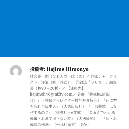
投稿者:
Hajime Himonya
碑文谷 創（ひもんや・はじめ）／ 葬送ジャーナリ
スト、評論（死、葬送）、 元雑誌『ＳＯＧＩ』編集
長（1990～2016）／ 【連絡先】
hajimeh46@nifty.com／ 著書 『葬儀概論(四
訂）』（葬祭ディレクター技能審査協会） 『死に方
を忘れた日本人』（大東出版社） 『「お葬式」はな
ぜするの？』（講談社＋α文庫） 『Ｑ＆Ａでわかる
葬儀・お墓で困らない本』（大法輪閣） 『新・お
葬式の作法』（平凡社新書） ほか／