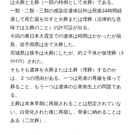
は火葬と土葬（一部の特例として水葬）である。
一類・二類・三類の感染症遺体以外は死後24時間経
過して死亡届を出すと火葬または埋葬（法律的な意
味では土葬のこと）の許可証が出る。
今回の東日本大震災での遺体は時間はかかったが福
島、岩手両県は全て火葬した。
宮城県は後半は火葬にしたが、約２千体が仮埋葬（ｶ
ﾘﾏｲｿｳ）された。
そもそも遺体を火葬または土葬（埋葬）するのか
は、２つの理由がある。一つは死者の尊厳を保って
葬ること、もう一つは遺体の公衆衛生上の問題であ
る。
土葬は本来早期に再掘されることは想定されていな
い。白骨化された後に再掘し、骨壷に納めることは
ある（二次葬）。